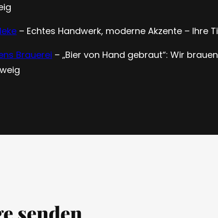
eig
leke
– Echtes Handwerk, moderne Akzente – Ihre Ti
ens Brauerei
– „Bier von Hand gebraut“: Wir brauen
hweig
ge senden