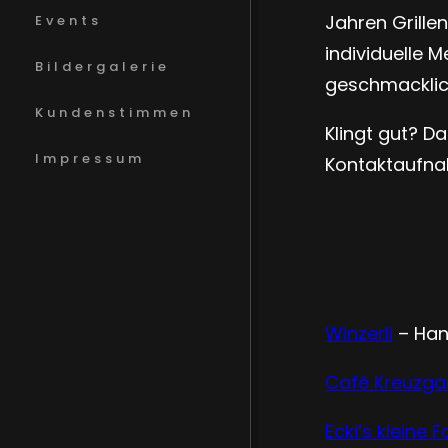
Jahren Grille
Events
individuelle 
Bildergalerie
geschmacklic
Kundenstimmen
Klingt gut? D
Impressum
Kontaktaufn
Winzerli
– Han
Café Kreuzg
Ecki’s kleine 