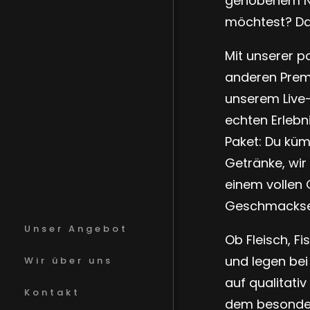
gehobenem Niv
möchtest? Dan
Mit unserer p
anderen Prem
unserem Live-
echten Erlebn
Paket: Du kü
Getränke, wir
einem vollen 
Geschmackser
Unser Angebot
Ob Fleisch, F
und legen be
Wir über uns
auf qualitati
Kontakt
dem besondere