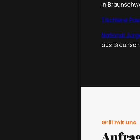
in Braunschw
Tischlerei Pae
National Jürg
aus Braunsc
Grill mit uns
Anfra